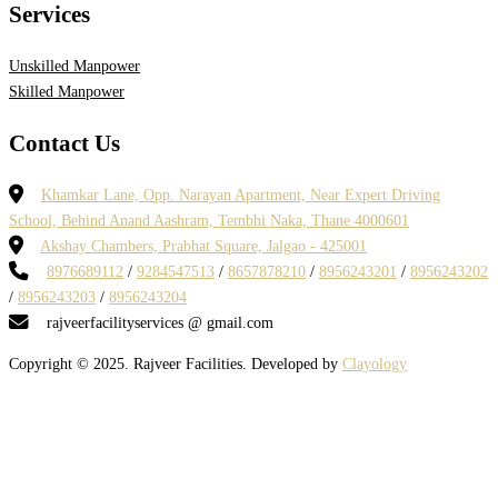
Services
Unskilled Manpower
Skilled Manpower
Contact Us
Khamkar Lane, Opp. Narayan Apartment, Near Expert Driving
School, Behind Anand Aashram, Tembhi Naka, Thane 4000601
Akshay Chambers, Prabhat Square, Jalgao - 425001
8976689112
/
9284547513
/
8657878210
/
8956243201
/
8956243202
/
8956243203
/
8956243204
rajveerfacilityservices @ gmail.com
Copyright © 2025. Rajveer Facilities. Developed by
Clayology